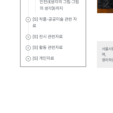
인전(《생각의 그림·그림
의 생각》)까지
[S] 작품-공공미술 관련 자
료
[S] 전시 관련자료
[S] 활동 관련자료
서울시립
며,
[S] 개인자료
영리적