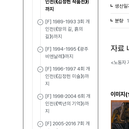
인전(《김정헌 작품전》)
생산일
까지
분량
[F] 1989-1993 3회 개
인전(《땅의 길, 흙의
길》)까지
자료 
[F] 1994-1995 《광주
비엔날레》까지
<노동자 가
[F] 1996-1997 4회 개
인전(《김정헌 미술》)까
지
이미지(
[F] 1998-2004 6회 개
인전(《백년의 기억》)까
지
[F] 2005-2016 7회 개