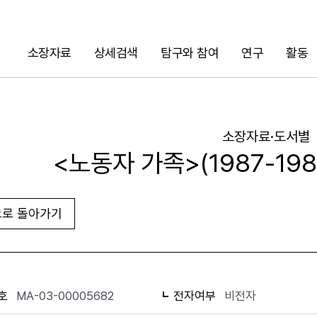
소장자료
상세검색
탐구와 참여
연구
활동
검색
소장자료·도서별
<노동자 가족>(1987-19
로 돌아가기
URL 복사
화면인쇄
호
MA-03-00005682
전자여부
비전자