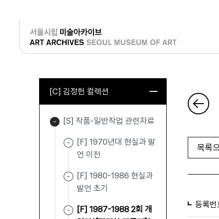
로그인
[C] 김정헌 컬렉션
[S] 작품-일반작업 관련자료
[F] 1970년대 현실과 발
목록으
언 이전
[F] 1980-1986 현실과
발언 초기
등록번
[F] 1987-1988 2회 개