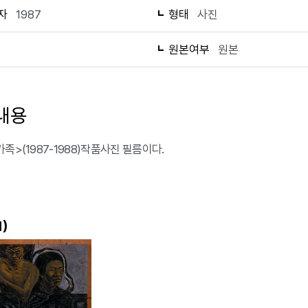
자
1987
형태
사진
1
원본여부
원본
내용
족>(1987-1988)작품사진 필름이다.
)
1