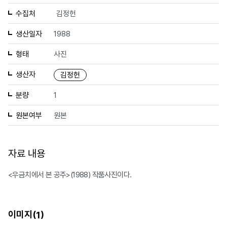
수집처
김정헌
생산일자
1988
형태
사진
생산자
김정헌
분량
1
원본여부
원본
자료 내용
<우금치에서 본 공주>(1988) 작품사진이다.
이미지(
)
1