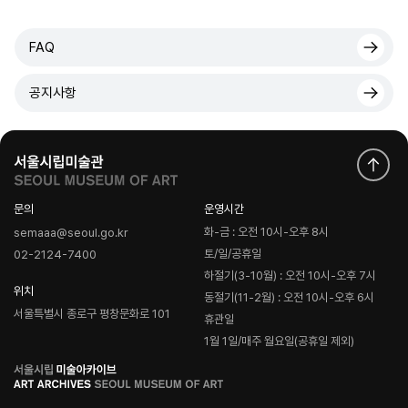
FAQ
공지사항
문의
운영시간
화-금 : 오전 10시-오후 8시
semaaa@seoul.go.kr
토/일/공휴일
02-2124-7400
하절기(3-10월) : 오전 10시-오후 7시
위치
동절기(11-2월) : 오전 10시-오후 6시
서울특별시 종로구 평창문화로 101
휴관일
1월 1일/매주 월요일(공휴일 제외)
로
고