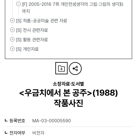
[F] 2005-2016 7회 개인전(《생각의 그림·그림의 생각》)
까지
[S] 작품-공공미술 관련 자료
[S] 전시 관련자료
[S] 활동 관련자료
[S] 개인자료
소장자료·도서별
<우금치에서 본 공주>(1988)
작품사진
등록번호
MA-03-00005590
전자여부
비전자