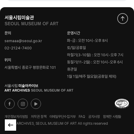
문의
운영시간
화-금 : 오전 10시-오후 8시
semaaa@seoul.go.kr
토/일/공휴일
02-2124-7400
하절기(3-10월) : 오전 10시-오후 7시
위치
동절기(11-2월) : 오전 10시-오후 6시
서울특별시 종로구 평창문화로 101
휴관일
1월 1일/매주 월요일(공휴일 제외)
로
고
개인정보처리방침
저작권 정책
이메일무단수집거부
FAQ
공지사항
함께한 사람들
© ART ARCHIVES, SEOUL MUSEUM OF ART All rights reserved