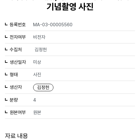
기념촬영 사진
등록번호
MA-03-00005560
전자여부
비전자
수집처
김정헌
생산일자
미상
형태
사진
생산자
김정헌
분량
4
원본여부
원본
자료 내용