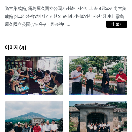
尚古集成館, 霧島屋久國立公園기념촬영 사진이다. 총 4장으로 尚古集
成館(상고집성관)앞에서 김정헌 외 8명과 기념촬영한 사진 1장이다. 霧島
屋久國立公園(무도옥구 국립공원)비...
더 보기
이미지(
)
4