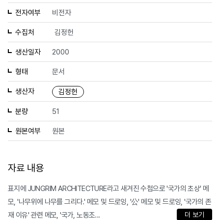
전자여부
비전자
수집처
김정헌
생산일자
2000
형태
문서
생산자
김정헌
분량
51
원본여부
원본
자료 내용
표지에 JUNGRIM ARCHITECTURE라고 새겨진 수첩으로 '국가의 초상' 메
모, '나무위에 나무를 그리다.' 메모 및 드로잉, '公' 메모 및 드로잉, '국가의 존
재 이유' 관련 메모, '국가, 노동조...
더 보기