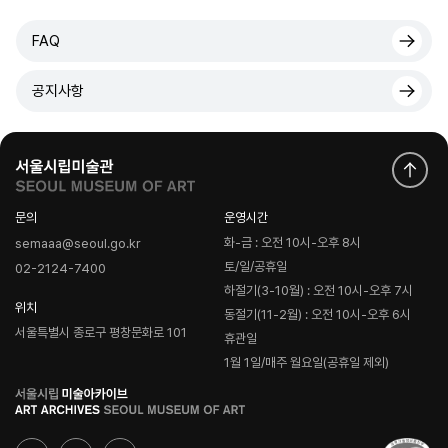
FAQ
공지사항
문의
운영시간
화-금 : 오전 10시-오후 8시
semaaa@seoul.go.kr
토/일/공휴일
02-2124-7400
하절기(3-10월) : 오전 10시-오후 7시
위치
동절기(11-2월) : 오전 10시-오후 6시
서울특별시 종로구 평창문화로 101
휴관일
1월 1일/매주 월요일(공휴일 제외)
로
고