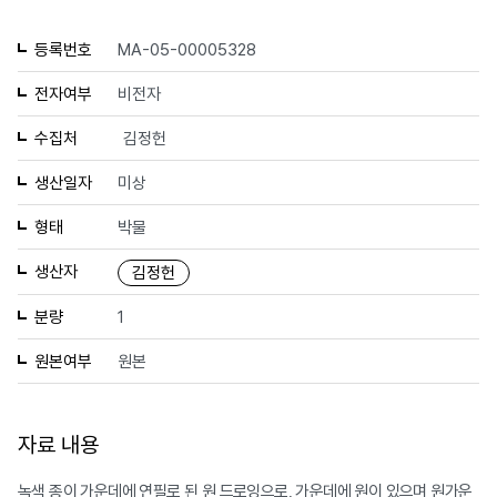
등록번호
MA-05-00005328
전자여부
비전자
수집처
김정헌
생산일자
미상
형태
박물
생산자
김정헌
분량
1
원본여부
원본
자료 내용
녹색 종이 가운데에 연필로 된 원 드로잉으로, 가운데에 원이 있으며 원가운