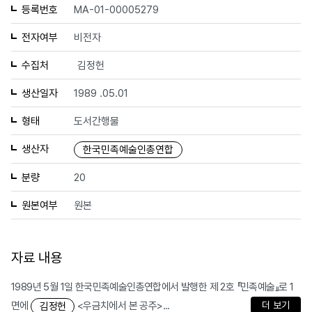
등록번호
MA-01-00005279
전자여부
비전자
수집처
김정헌
생산일자
1989 .05.01
형태
도서간행물
생산자
한국민족예술인총연합
분량
20
원본여부
원본
자료 내용
1989년 5월 1일 한국민족예술인총연합에서 발행한 제 2호 『민족예술』로 1
면에
<우금치에서 본 공주>...
더 보기
김정헌