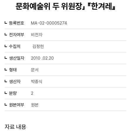
문화예술위 두 위원장」 『한겨레』
등록번호
MA-02-00005274
전자여부
비전자
수집처
김정헌
생산일자
2010 .02.20
형태
문서
생산자
박종식
분량
2
원본여부
원본
자료 내용