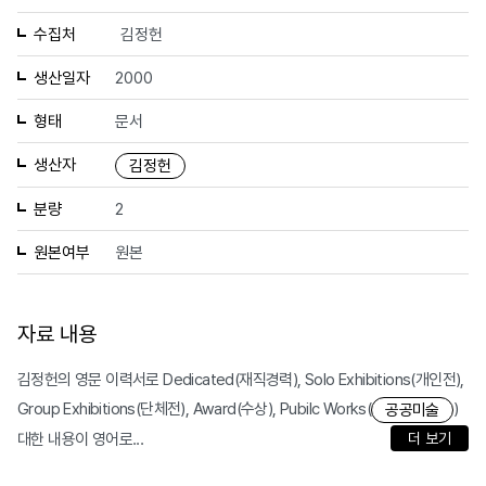
수집처
김정헌
생산일자
2000
형태
문서
생산자
김정헌
분량
2
원본여부
원본
자료 내용
김정헌의 영문 이력서로 Dedicated(재직경력), Solo Exhibitions(개인전),
Group Exhibitions(단체전), Award(수상), Pubilc Works(
)
공공미술
대한 내용이 영어로...
더 보기