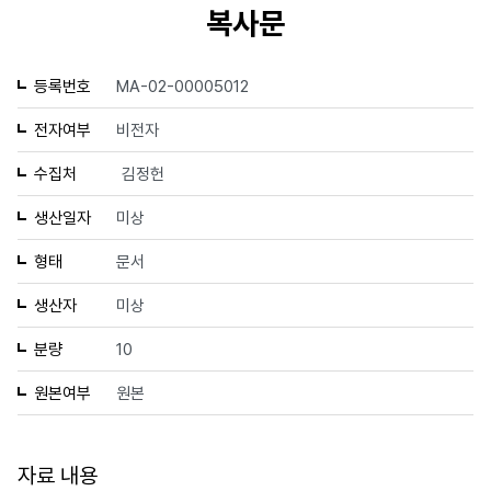
복사문
등록번호
MA-02-00005012
전자여부
비전자
수집처
김정헌
생산일자
미상
형태
문서
생산자
미상
분량
10
원본여부
원본
자료 내용