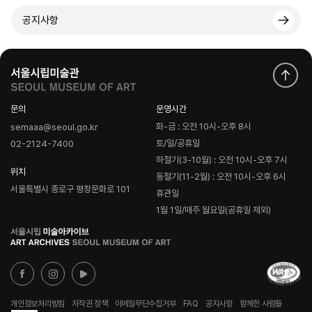
공지사항
문의
운영시간
화-금 : 오전 10시-오후 8시
semaaa@seoul.go.kr
토/일/공휴일
02-2124-7400
하절기(3-10월) : 오전 10시-오후 7시
위치
동절기(11-2월) : 오전 10시-오후 6시
서울특별시 종로구 평창문화로 101
휴관일
1월 1일/매주 월요일(공휴일 제외)
로
고
개인정보처리방침
저작권 정책
이메일무단수집거부
FAQ
공지사항
함께한 사람들