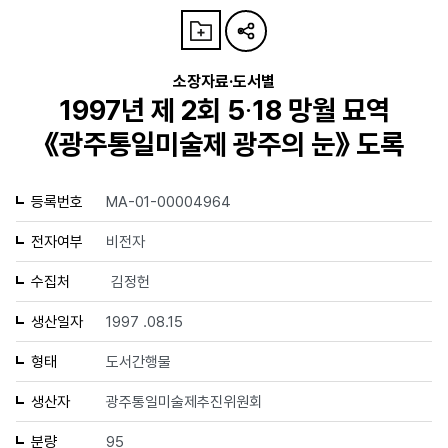
소장자료·도서별
1997년 제 2회 5∙18 망월 묘역
《광주통일미술제 광주의 눈》 도록
등록번호
MA-01-00004964
전자여부
비전자
수집처
김정헌
생산일자
1997 .08.15
형태
도서간행물
생산자
광주통일미술제추진위원회
분량
95