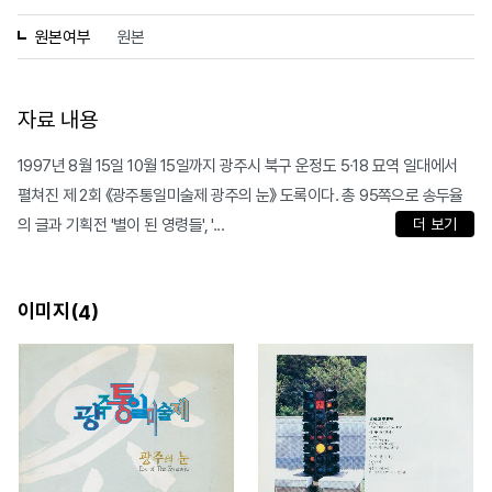
원본여부
원본
자료 내용
1997년 8월 15일 10월 15일까지 광주시 북구 운정도 5∙18 묘역 일대에서
펼쳐진 제 2회 《광주통일미술제 광주의 눈》 도록이다. 총 95쪽으로 송두율
의 글과 기획전 '별이 된 영령들', '...
더 보기
이미지(
)
4