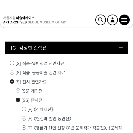
[C] 김정헌 컬렉션
[S] 작품-일반작업 관련자료
[S] 작품-공공미술 관련 자료
[S] 전시 관련자료
[SS] 개인전
[SS] 단체전
[F] 《신체제전》
[F] 《현실과 발언 동인전》
[F] 《평론가 11인 선정 81년 문제작가 작품전》, 《문제작