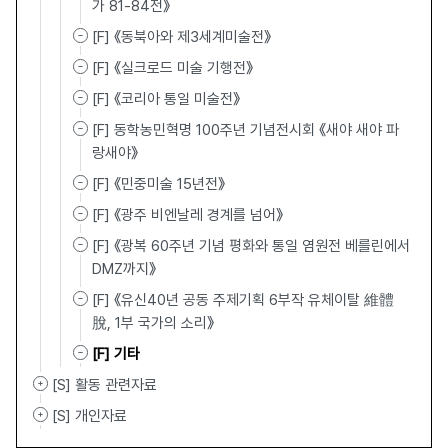
가 81-84전》
[F] 《동북아와 제3세계미술전》
[F] 《실크로드 미술 기행전》
[F] 《코리아 통일 미술전》
[F] 동학농민혁명 100주년 기념전시회 《새야 새야 파
랑새야》
[F] 《민중미술 15년전》
[F] 《광주 비엔날레 경계를 넘어》
[F] 《광복 60주년 기념 평화와 통일 염원전 베를린에서
DMZ까지》
[F] 《유신40년 공동 주제기획 6부작 유체이탈 維體離
脫, 1부 국가의 소리》
[F] 기타
[S] 활동 관련자료
[S] 개인자료