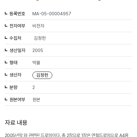
등록번호
MA-05-00004957
전자여부
비전자
수집처
김정헌
생산일자
2005
형태
박물
생산자
김정헌
분량
2
원본여부
원본
자료 내용
2005년작
와 관련된 드로잉이다. 총 2장으로 1장은 연필드로잉으로 A4용