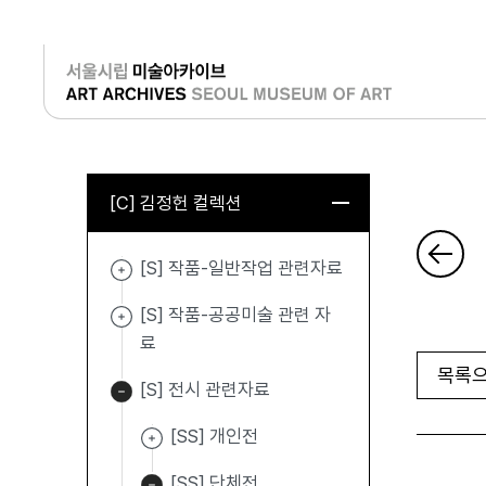
로그인
[C] 김정헌 컬렉션
[S] 작품-일반작업 관련자료
[S] 작품-공공미술 관련 자
료
목록으
[S] 전시 관련자료
[SS] 개인전
[SS] 단체전