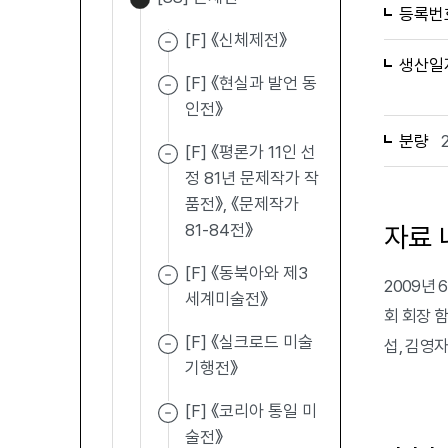
등록번
[F] 《신체제전》
생산일
[F] 《현실과 발언 동
인전》
분량
[F] 《평론가 11인 선
정 81년 문제작가 작
품전》, 《문제작가
81-84전》
자료 
[F] 《동북아와 제3
2009년
세계미술전》
회 회장 함
[F] 《실크로드 미술
섭, 김영자
기행전》
[F] 《코리아 통일 미
술전》