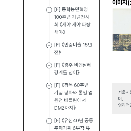
이미지(
[F] 동학농민혁명
100주년 기념전시
회 《새야 새야 파랑
새야》
[F] 《민중미술 15년
전》
[F] 《광주 비엔날레
경계를 넘어》
[F] 《광복 60주년
기념 평화와 통일 염
서울시립
며,
원전 베를린에서
영리적
DMZ까지》
[F] 《유신40년 공동
주제기획 6부작 유