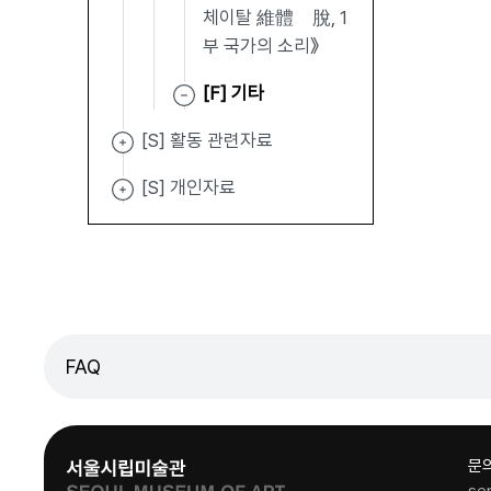
체이탈 維體離脫, 1
부 국가의 소리》
[F] 기타
[S] 활동 관련자료
[S] 개인자료
FAQ
문
se