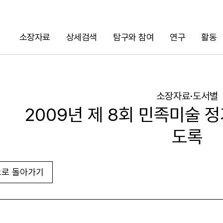
소장자료
상세검색
탐구와 참여
연구
활동
검색
소장자료·도서별
2009년 제 8회 민족미술 
도록
로 돌아가기
URL 복사
화면인쇄