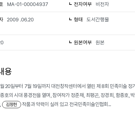
호
MA-01-00004937
전자여부
비전자
자
2009 .06.20
형태
도서간행물
20
원본여부
원본
내용
 6월 20일부터 7월 19일까지 대전창작센터에서 열린 제 8회 민족미술 
종호의 시대 풍경전을 열며, 참여작가 정준채, 최평곤, 장경희, 함종호, 박형
,
작품과 약력이 실려 있고 전국민족미술인협회...
김정헌