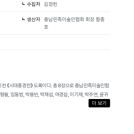
수집처
김정헌
생산자
충남민족미술인협회 회장 함종
호
정기전 《시대풍경전》 도록이다. 총 8장으로 충남민족미술인협
필, 임동범, 박용빈, 박재섭, 여경섭, 이기재, 박주연, 윤귀
더 보기