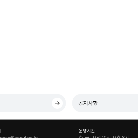
공지사항
의
운영시간
화-금 : 오전 10시-오후 8시
maaa@seoul.go.kr