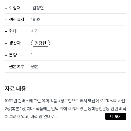
수집처
김정헌
생산일자
1992
형태
사진
생산자
김정헌
분량
1
원본여부
원본
자료 내용
1992년 캔버스에 그린 유화 작품 <황토현으로 해서 백산에 오르다>의 사진
2장(복본 1장)이다. 작품에는 언덕 위에 세워져 있는 동학농민운동 관련 비석
이 그려져 있고, 비석 양 옆으로...
더 보기