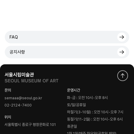
FAQ
공지사항
문의
운영시간
화-금 : 오전 10시-오후 8시
semaaa@seoul.go.kr
토/일/공휴일
02-2124-7400
하절기(3-10월) : 오전 10시-오후 7시
위치
동절기(11-2월) : 오전 10시-오후 6시
서울특별시 종로구 평창문화로 101
휴관일
1월 1일/매주 월요일(공휴일 제외)