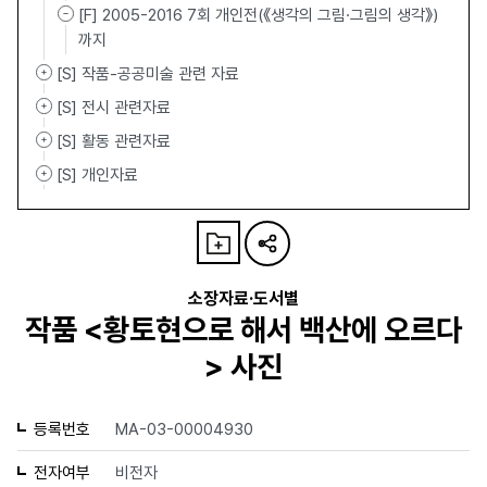
[F] 2005-2016 7회 개인전(《생각의 그림·그림의 생각》)
까지
[S] 작품-공공미술 관련 자료
[S] 전시 관련자료
[S] 활동 관련자료
[S] 개인자료
소장자료·도서별
작품 <황토현으로 해서 백산에 오르다
> 사진
등록번호
MA-03-00004930
전자여부
비전자