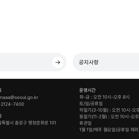
공지사항
의
운영시간
화-금 : 오전 10시-오후 8시
maaa@seoul.go.kr
토/일/공휴일
-2124-7400
하절기(3-10월) : 오전 10시-오
치
동절기(11-2월) : 오전 10시-오
울특별시 종로구 평창문화로 101
휴관일
1월 1일/매주 월요일(공휴일 제외