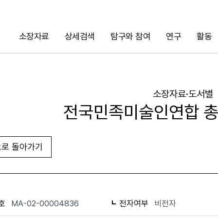
소장자료
상세검색
탐구와 참여
연구
활동
검색
소장자료·도서별
전국민족미술인연합 총
로 돌아가기
URL 복사
화면인쇄
호
MA-02-00004836
전자여부
비전자