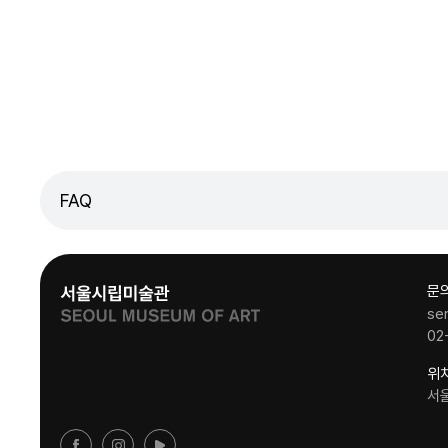
FAQ
문
se
02
위
서