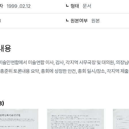
자
1999 .02.12
형태
문서
3
원본여부
원본
내용
술인연합에서 미술연합 이사, 감사, 각지역 사무국장 및 대의원, 의장님
 총준위 토론내용 요약, 총회에 상정한 안건, 총회 일시/장소, 각지역 제출
)
3