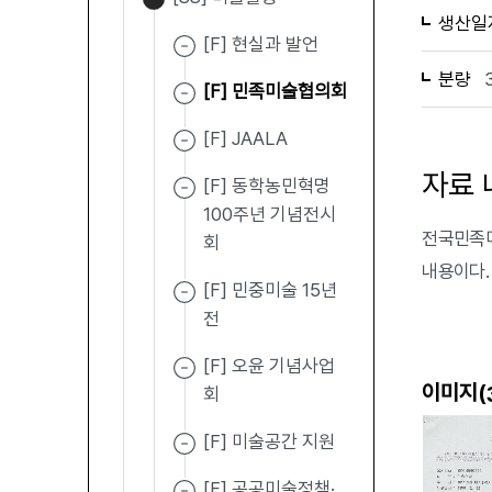
생산일
[F] 현실과 발언
분량
[F] 민족미술협의회
[F] JAALA
자료 
[F] 동학농민혁명
100주년 기념전시
전국민족미
회
내용이다.
[F] 민중미술 15년
전
[F] 오윤 기념사업
이미지(
회
[F] 미술공간 지원
[F] 공공미술정책·