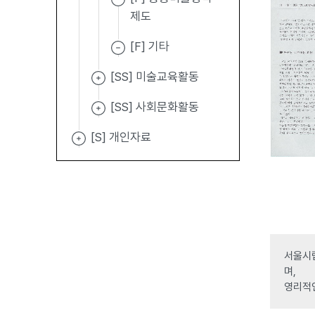
제도
[F] 기타
[SS] 미술교육활동
[SS] 사회문화활동
[S] 개인자료
서울시립
며,
영리적