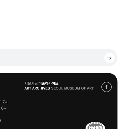
로
고
후 7시
후 6시
)