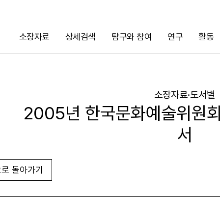
소장자료
상세검색
탐구와 참여
연구
활동
검색
소장자료·도서별
2005년 한국문화예술위원회
서
로 돌아가기
URL 복사
화면인쇄