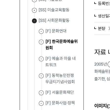
등록번
[SS] 미술교육활동
생산일
[SS] 사회문화활동
분량
[F] 문화연대
[F] 한국문화예술위
원회
자료 
[F] 예술과 마을 네
2005년
트워크
화예술위원
[F] 동학농민전쟁
출기한, 
우금티기념사업회
[F] 서울문화재단
[F] 문화사업·정책
이미지(