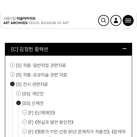
[C] 김정헌 컬렉션
[S] 작품-일반작업 관련자료
[S] 작품-공공미술 관련 자료
[S] 전시 관련자료
[SS] 개인전
[SS] 단체전
[F] 《신체제전》
[F] 《현실과 발언 동인전》
[F] 《평론가 11인 선정 81년 문제작가 작품전》, 《문제작