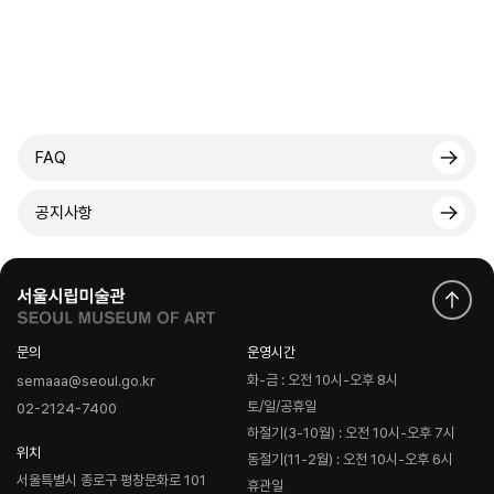
FAQ
공지사항
문의
운영시간
화-금 : 오전 10시-오후 8시
semaaa@seoul.go.kr
토/일/공휴일
02-2124-7400
하절기(3-10월) : 오전 10시-오후 7시
위치
동절기(11-2월) : 오전 10시-오후 6시
서울특별시 종로구 평창문화로 101
휴관일