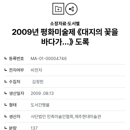
소장자료·도서별
2009년 평화미술제 《대지의 꽃을
바다가...》 도록
등록번호
MA-01-00004746
전자여부
비전자
수집처
김정헌
생산일자
2009 .08.13
형태
도서간행물
생산자
사단법인 민족미술인협회,제주현대미술관
분량
137