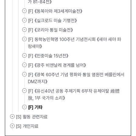
가 81-84전》
[F] 《동북아와 제3세계미술전》
[F] 《실크로드 미술 기행전》
[F] 《코리아 통일 미술전》
[F] 동학농민혁명 100주년 기념전시회 《새야 새야 파
랑새야》
[F] 《민중미술 15년전》
[F] 《광주 비엔날레 경계를 넘어》
[F] 《광복 60주년 기념 평화와 통일 염원전 베를린에서
DMZ까지》
[F] 《유신40년 공동 주제기획 6부작 유체이탈 維體離
脫, 1부 국가의 소리》
[F] 기타
[S] 활동 관련자료
[S] 개인자료