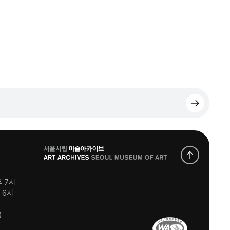
로
고
후 7시
후 6시
)