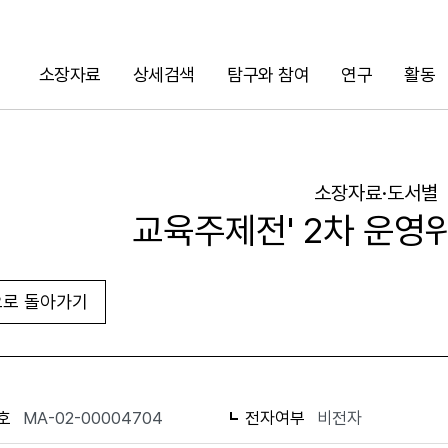
소장자료
상세검색
탐구와 참여
연구
활동
검색
소장자료·도서별
교육주제전' 2차 운영
로 돌아가기
URL 복사
화면인쇄
호
MA-02-00004704
전자여부
비전자