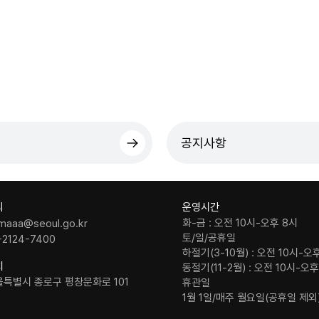
공지사항
의
운영시간
화-금 : 오전 10시-오후 8시
maaa@seoul.go.kr
토/일/공휴일
-2124-7400
하절기(3-10월) : 오전 10시-오
치
동절기(11-2월) : 오전 10시-오
울특별시 종로구 평창문화로 101
휴관일
1월 1일/매주 월요일(공휴일 제외