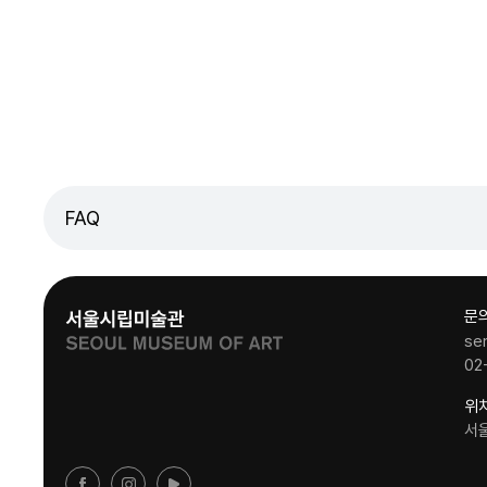
FAQ
문
se
02
위
서