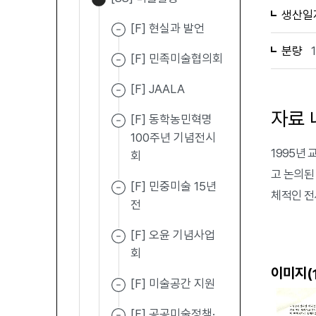
생산일
[F] 현실과 발언
분량
[F] 민족미술협의회
[F] JAALA
자료 
[F] 동학농민혁명
100주년 기념전시
1995년
회
고 논의된
[F] 민중미술 15년
체적인 전
전
[F] 오윤 기념사업
회
이미지(
[F] 미술공간 지원
[F] 공공미술정책·