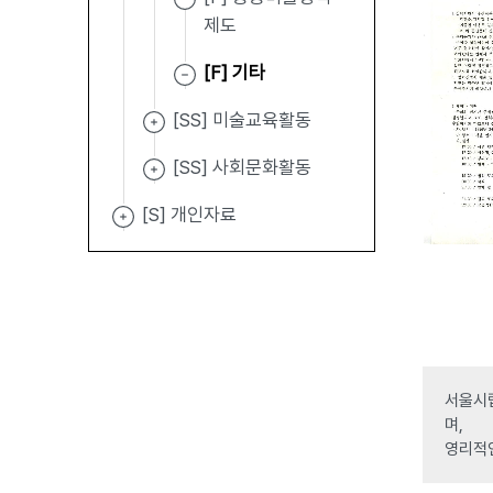
제도
[F] 기타
[SS] 미술교육활동
[SS] 사회문화활동
[S] 개인자료
서울시립
며,
영리적