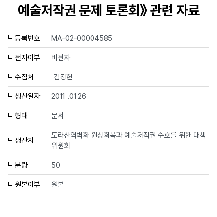
예술저작권 문제 토론회》 관련 자료
등록번호
MA-02-00004585
전자여부
비전자
수집처
김정헌
생산일자
2011 .01.26
형태
문서
도라산역벽화 원상회복과 예술저작권 수호를 위한 대책
생산자
위원회
분량
50
원본여부
원본