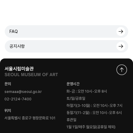
FAQ
공지사항
문의
운영시간
화-금 : 오전 10시-오후 8시
semaaa@seoul.go.kr
토/일/공휴일
02-2124-7400
하절기(3-10월) : 오전 10시-오후 7시
위치
동절기(11-2월) : 오전 10시-오후 6시
서울특별시 종로구 평창문화로 101
휴관일
1월 1일/매주 월요일(공휴일 제외)