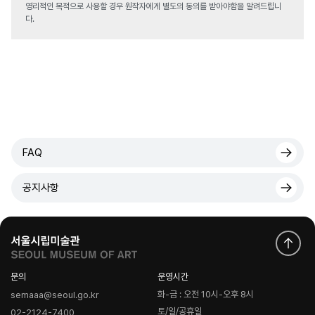
영리적인 목적으로 사용할 경우 원작자에게 별도의 동의를 받아야함을 알려드립니
다.
FAQ
공지사항
문의
운영시간
화-금 : 오전 10시-오후 8시
semaaa@seoul.go.kr
토/일/공휴일
02-2124-7400