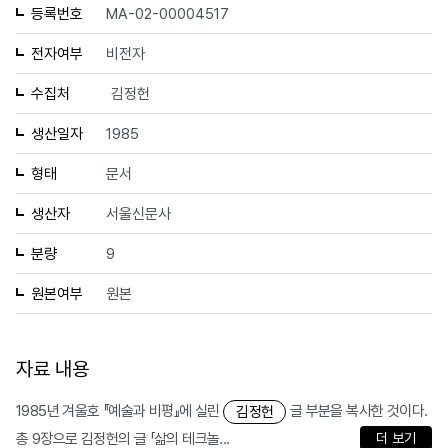
등록번호
MA-02-00004517
전자여부
비전자
수집처
김정헌
생산일자
1985
형태
문서
생산자
서울신문사
분량
9
원본여부
원본
자료 내용
1985년 겨울호 『예술과 비평』에 실린
글 부분을 복사한 것이다.
김정헌
총 9장으로 김정헌의 글 「삶의 테크놀...
더 보기