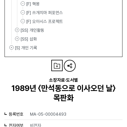
[F] 핵몽
[F] 쓰개치마 퍼포먼스
[F] 오아시스 프로젝트
[SS] 개인활동
[SS] 삽화
[S] 개인 기록
소장자료·도서별
1989년 〈만석동으로 이사오던 날〉
목판화
등록번호
MA-05-00004493
전자여부
비전자