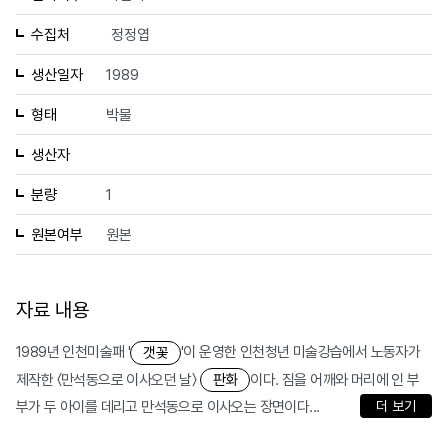
수집처
정정엽
생산일자
1989
형태
박물
생산자
분량
1
원본여부
원본
자료 내용
1989년 인천미술패 '
'이 운영한 인천청년 미술강습에서 노동자가
갯꽃
제작한 〈만석동으로 이사오던 날〉
이다. 짐을 어깨와 머리에 인 부
판화
부가 두 아이를 데리고 만석동으로 이사오는 장면이다...
더 보기