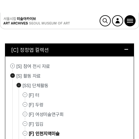
[C] 정정엽 컬렉션
[S] 참여 전시 자료
[S] 활동 자료
[SS] 단체활동
[F] 터
[F] 두렁
[F] 여성미술연구회
[F] 입김
[F] 인천지역미술