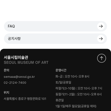
FAQ
공지사항
문의
운영시간
화-금 : 오전 10시-오후 8시
semaaa@seoul.go.kr
토/일/공휴일
02-2124-7400
하절기(3-10월) : 오전 10시-오후 7시
위치
동절기(11-2월) : 오전 10시-오후 6시
서울특별시 종로구 평창문화로 101
휴관일
1월 1일/매주 월요일(공휴일 제외)