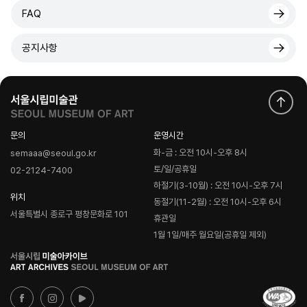
FAQ
공지사항
문의
운영시간
화-금 : 오전 10시-오후 8시
semaaa@seoul.go.kr
토/일/공휴일
02-2124-7400
하절기(3-10월) : 오전 10시-오후 7시
위치
동절기(11-2월) : 오전 10시-오후 6시
서울특별시 종로구 평창문화로 101
휴관일
1월 1일/매주 월요일(공휴일 제외)
로
고