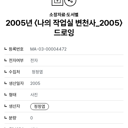
소장자료·도서별
2005년 〈나의 작업실 변천사_2005〉
드로잉
등록번호
MA-03-00004472
전자여부
전자
수집처
정정엽
생산일자
2005
형태
사진
생산자
정정엽
분량
0