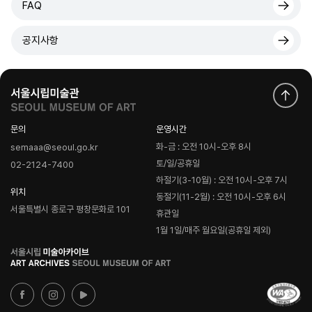
FAQ
공지사항
문의
운영시간
화-금 : 오전 10시-오후 8시
semaaa@seoul.go.kr
토/일/공휴일
02-2124-7400
하절기(3-10월) : 오전 10시-오후 7시
위치
동절기(11-2월) : 오전 10시-오후 6시
서울특별시 종로구 평창문화로 101
휴관일
1월 1일/매주 월요일(공휴일 제외)
로
고