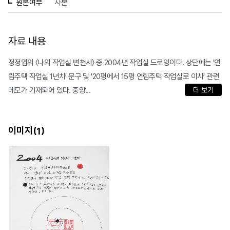
원본여부
사본
자료 내용
정정엽의 〈나의 작업실 변천사〉 중 2004년 작업실 드로잉이다. 상단에는 '연
립주택 작업실 1년차' 문구 및 '20평에서 15평 연립주택 작업실로 이사' 관련
메모가 기재되어 있다. 중앙...
더 보기
이미지(
)
1