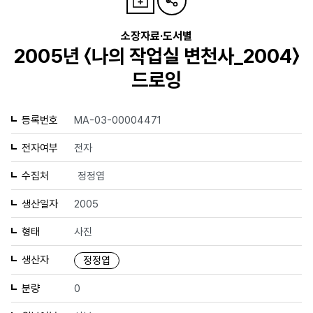
소장자료·도서별
2005년 〈나의 작업실 변천사_2004〉
드로잉
등록번호
MA-03-00004471
전자여부
전자
수집처
정정엽
생산일자
2005
형태
사진
생산자
정정엽
분량
0