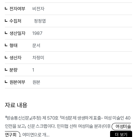
전자여부
비전자
수집처
정정엽
생산일자
1987
형태
문서
생산자
차정미
분량
1
원본여부
원본
자료 내용
『방송통신신문』(추정) 제 570호 「여성문제 생생하게 표출- 여성 미술인 40
인전을 보고」 신문 스크랩이다. 민미협 산하 여성미술 분과(이후
여성미술
, 여미연으로 개...
더 보기
연구회