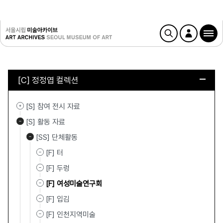
[C] 정정엽 컬렉션
[S] 참여 전시 자료
[S] 활동 자료
[SS] 단체활동
[F] 터
[F] 두렁
[F] 여성미술연구회
[F] 입김
[F] 인천지역미술