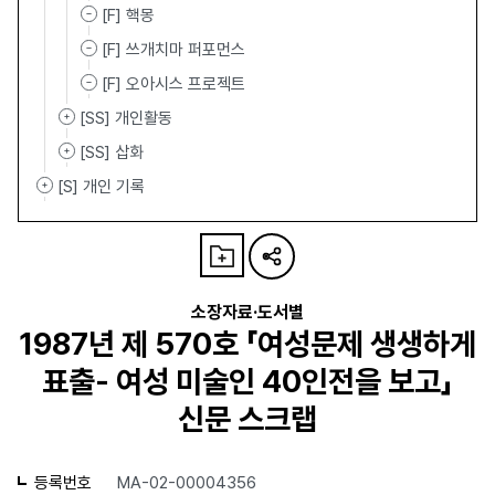
[F] 핵몽
[F] 쓰개치마 퍼포먼스
[F] 오아시스 프로젝트
[SS] 개인활동
[SS] 삽화
[S] 개인 기록
소장자료·도서별
1987년 제 570호 「여성문제 생생하게
표출- 여성 미술인 40인전을 보고」
신문 스크랩
등록번호
MA-02-00004356