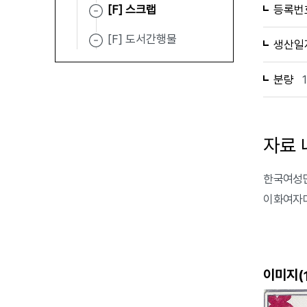
[F] 스크랩
등록번
[F] 도서간행물
생산일
분량
자료 
한국여성단
이화여자대
이미지(