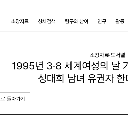
소장자료
상세검색
탐구와 참여
연구
활동
검색
소장자료·도서별
1995년 3∙8 세계여성의 날 
성대회 남녀 유권자 한
로 돌아가기
URL 복사
화면인쇄