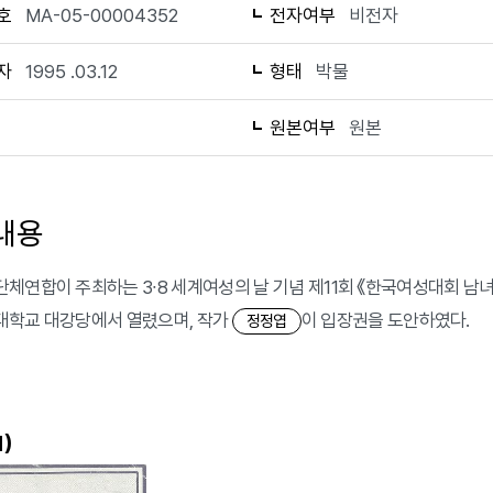
호
MA-05-00004352
전자여부
비전자
자
1995 .03.12
형태
박물
1
원본여부
원본
내용
체연합이 주최하는 3∙8 세계여성의 날 기념 제11회 《한국여성대회 남녀 유
학교 대강당에서 열렸으며, 작가
이 입장권을 도안하였다.
정정엽
)
1