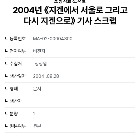
소장자료·도서별
2004년 《지겐에서 서울로 그리고
다시 지겐으로》 기사 스크랩
등록번호
MA-02-00004300
전자여부
비전자
수집처
정정엽
생산일자
2004 .08.28
형태
문서
생산자
분량
1
원본여부
원본