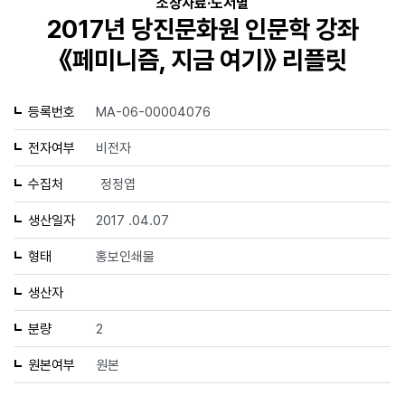
소장자료·도서별
2017년 당진문화원 인문학 강좌
《페미니즘, 지금 여기》 리플릿
등록번호
MA-06-00004076
전자여부
비전자
수집처
정정엽
생산일자
2017 .04.07
형태
홍보인쇄물
생산자
분량
2
원본여부
원본