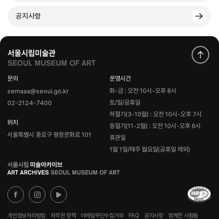
공지사항
문의
운영시간
화-금 : 오전 10시-오후 8시
semaaa@seoul.go.kr
토/일/공휴일
02-2124-7400
하절기(3-10월) : 오전 10시-오후 7시
위치
동절기(11-2월) : 오전 10시-오후 6시
서울특별시 종로구 평창문화로 101
휴관일
1월 1일/매주 월요일(공휴일 제외)
로
고
개인정보처리방침
저작권 정책
이메일무단수집거부
FAQ
공지사항
함께한 사람들