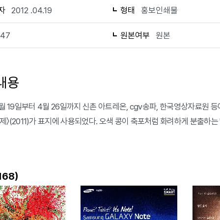
자
2012 .04.19
형태
홍보인쇄물
147
원본여부
원본
내용
 4월 19일부터 4월 26일까지 신촌 아트레온, cgv송파, 한국영상자료원
축제〉(2011)가 표지에 사용되었다. 오색 콩이 축포처럼 화려하게 분출하는 'o
)
168