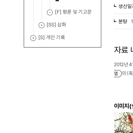
생산일
[F] 평론 및 기고문
분량
[SS] 삽화
[S] 개인 기록
자료 
2012년
의 〈
엽
이미지(