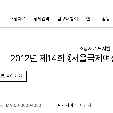
소장자료
상세검색
탐구와 참여
연구
활동
검색
소장자료·도서별
2012년 제14회 《서울국제
로 돌아가기
URL 복사
화면인쇄
호
MA-06-00004030
전자여부
비전자