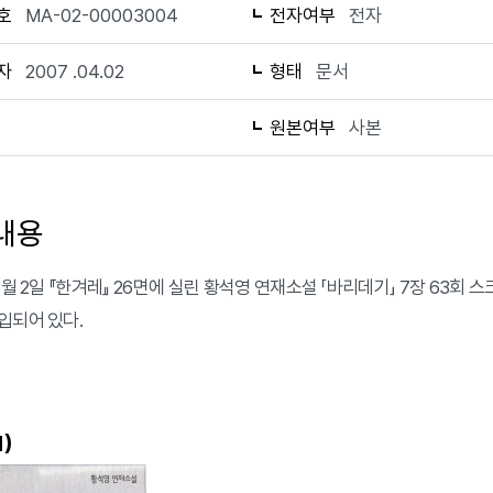
호
MA-02-00003004
전자여부
전자
자
2007 .04.02
형태
문서
1
원본여부
사본
내용
4월 2일 『한겨레』 26면에 실린 황석영 연재소설 「바리데기」 7장 63회 
입되어 있다.
)
1