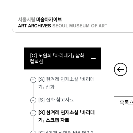
로그인
[C] 노원희 「바리데기」 삽화
컬렉션
[S] 한겨레 연재소설 「바리데
기」 삽화
[S] 삽화 참고자료
목록으
[S] 한겨레 연재소설 「바리데
기」 스크랩 자료