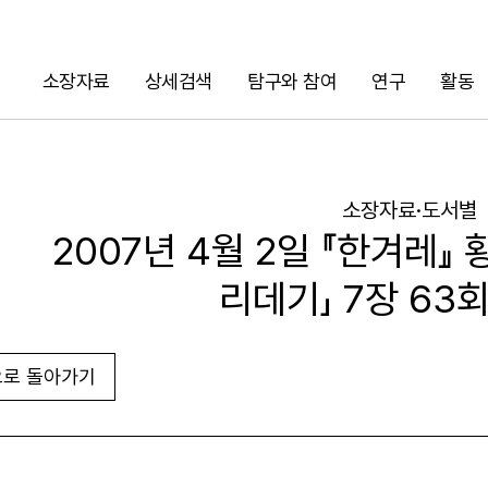
소장자료
상세검색
탐구와 참여
연구
활동
검색
소장자료·도서별
2007년 4월 2일 『한겨레』
리데기」 7장 63
로 돌아가기
URL 복사
화면인쇄