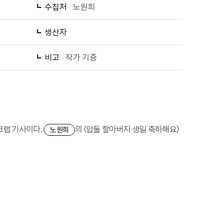
수집처
노원희
생산자
비고
작가 기증
스크랩 기사이다.
의 〈압둘 할아버지 생일 축하해요〉
노원희