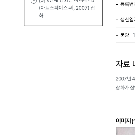
[S] 《연재 삽화전 바리데기》
등록번
(아트스페이스·씨, 2007) 삽
화
생산일
분량
자료 
2007년 
삽화가 삽
이미지(