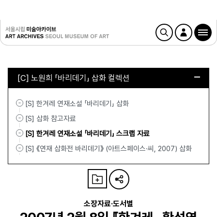
[C] 노원희 「바리데기」 삽화 컬렉션
[S] 한겨레 연재소설 「바리데기」 삽화
[S] 삽화 참고자료
[S] 한겨레 연재소설 「바리데기」 스크랩 자료
[S] 《연재 삽화전 바리데기》 (아트스페이스·씨, 2007) 삽화
소장자료·도서별