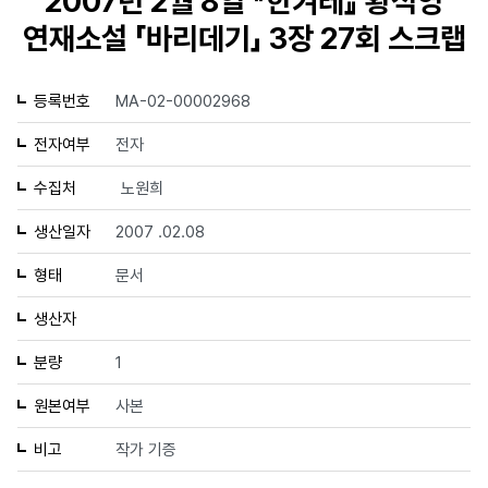
2007년 2월 8일 『한겨레』 황석영
연재소설 「바리데기」 3장 27회 스크랩
등록번호
MA-02-00002968
전자여부
전자
수집처
노원희
생산일자
2007 .02.08
형태
문서
생산자
분량
1
원본여부
사본
비고
작가 기증