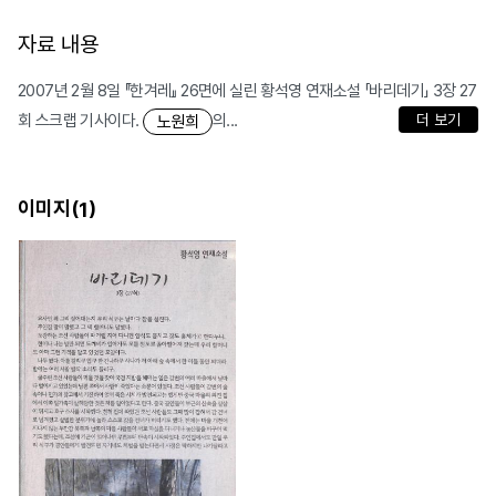
자료 내용
2007년 2월 8일 『한겨레』 26면에 실린 황석영 연재소설 「바리데기」 3장 27
회 스크랩 기사이다.
의...
더 보기
노원희
이미지(
)
1