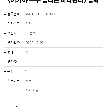
〈아가야 우주 섭리는 하나란다〉 삽화
등록번호
MA-05-00002889
전자여부
전자
수집처
노원희
생산일자
2007 .12.01
형태
박물
생산자
분량
1
원본여부
사본
비고
작가 기증