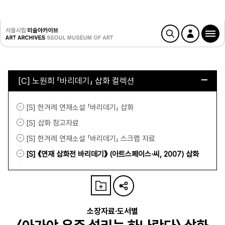
[C] 노원희 「바리데기」 삽화 컬렉션
[S] 한겨레 연재소설 「바리데기」 삽화
[S] 삽화 참고자료
[S] 한겨레 연재소설 「바리데기」 스크랩 자료
[S] 《연재 삽화전 바리데기》 (아트스페이스·씨, 2007) 삽화
소장자료·도서별