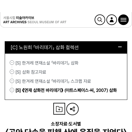
[C] 노원희 「바리데기」 삽화 컬렉션
[S] 한겨레 연재소설 「바리데기」 삽화
[S] 삽화 참고자료
[S] 한겨레 연재소설 「바리데기」 스크랩 자료
[S] 《연재 삽화전 바리데기》 (아트스페이스·씨, 2007) 삽화
소장자료·도서별