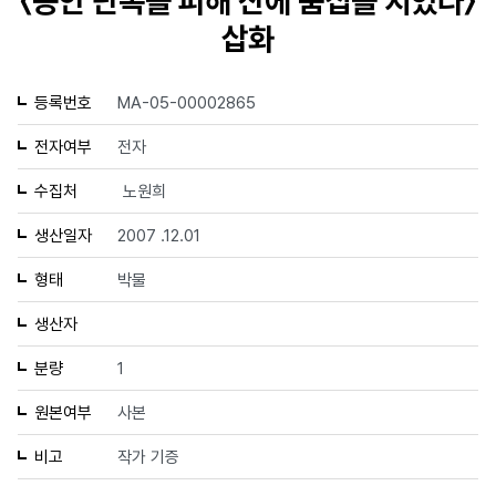
〈공안 단속을 피해 산에 움집을 지었다〉
삽화
등록번호
MA-05-00002865
전자여부
전자
수집처
노원희
생산일자
2007 .12.01
형태
박물
생산자
분량
1
원본여부
사본
비고
작가 기증