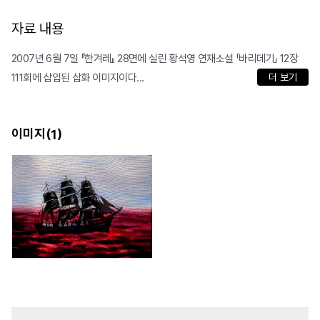
자료 내용
2007년 6월 7일 『한겨레』 28면에 실린 황석영 연재소설 「바리데기」 12장
111회에 삽입된 삽화 이미지이다...
더 보기
이미지(
)
1