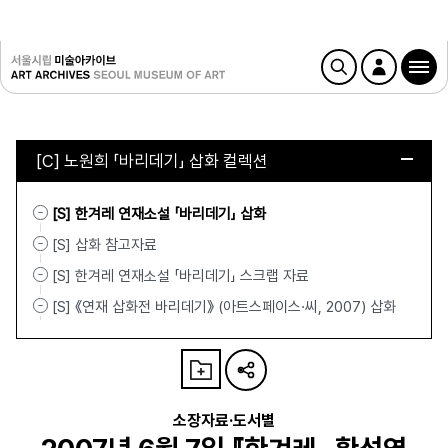
[C] 노원희 「바리데기」 삽화 컬렉션
[S] 한겨레 연재소설 「바리데기」 삽화
[S] 삽화 참고자료
[S] 한겨레 연재소설 「바리데기」 스크랩 자료
[S] 《연재 삽화전 바리데기》 (아트스페이스·씨, 2007) 삽화
소장자료·도서별