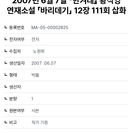
2007년 6월 7일 『한겨레』 황석영
연재소설 「바리데기」 12장 111회 삽화
등록번호
MA-05-00002825
전자여부
전자
수집처
노원희
생산일자
2007 .06.07
형태
박물
생산자
분량
1
원본여부
사본
비고
작가 기증