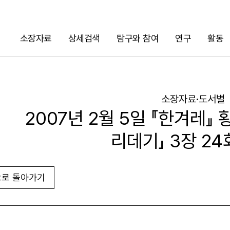
소장자료
상세검색
탐구와 참여
연구
활동
검색
소장자료·도서별
2007년 2월 5일 『한겨레』
리데기」 3장 24
로 돌아가기
URL 복사
화면인쇄