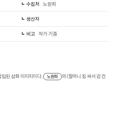
수집처
노원희
생산자
비고
작가 기증
에 삽입된 삽화 이미지이다.
의 〈할머니 짐 싸서 강 건
노원희