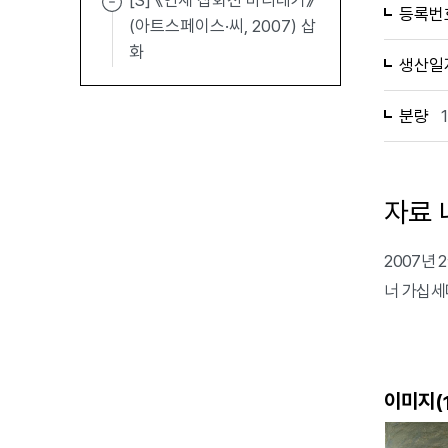
[S] 《연재 삽화전 바리데기》
등록번
(아트스페이스·씨, 2007) 삽
화
생산일
분량
자료 
2007년 
너 가십세
이미지(