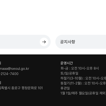
공지사항
의
운영시간
화-금 : 오전 10시-오후 8시
maaa@seoul.go.kr
토/일/공휴일
-2124-7400
하절기(3-10월) : 오전 10시-오
치
동절기(11-2월) : 오전 10시-오
울특별시 종로구 평창문화로 101
휴관일
1월 1일/매주 월요일(공휴일 제외