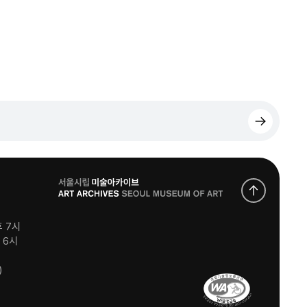
로
고
후 7시
후 6시
)