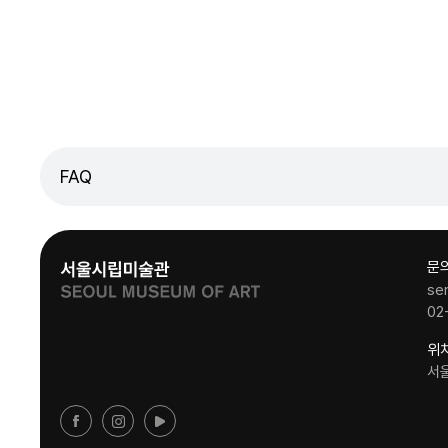
FAQ
문
se
02
위
서