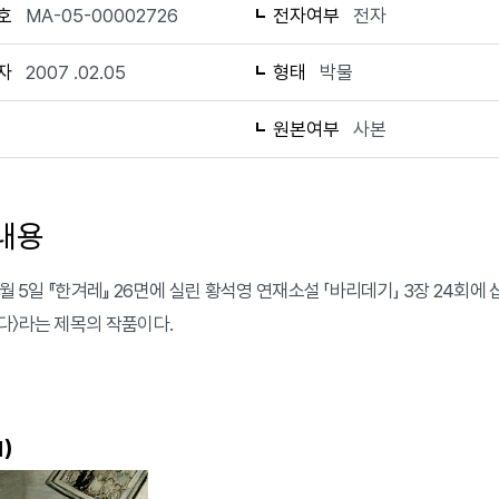
호
MA-05-00002726
전자여부
전자
자
2007 .02.05
형태
박물
1
원본여부
사본
내용
2월 5일 『한겨레』 26면에 실린 황석영 연재소설 「바리데기」 3장 24회
다〉라는 제목의 작품이다.
)
1