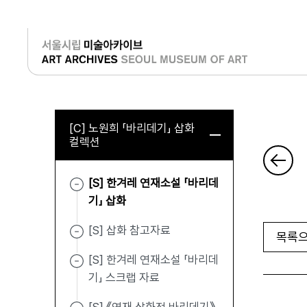
로그인
[C] 노원희 「바리데기」 삽화
컬렉션
[S] 한겨레 연재소설 「바리데
기」 삽화
[S] 삽화 참고자료
목록으
[S] 한겨레 연재소설 「바리데
기」 스크랩 자료