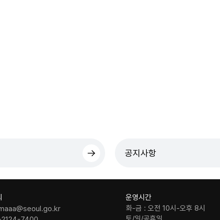
공지사항
의
운영시간
화-금 : 오전 10시-오후 8시
maaa@seoul.go.kr
토/일/공휴일
-2124-7400