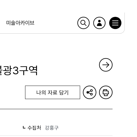
미술아카이브
 불광3구역
나의 자료 담기
수집처
강홍구