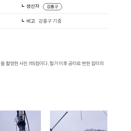
생산자
강홍구
비고
강홍구 기증
풍경을 촬영한 사진 115점이다. 철거 이후 공터로 변한 집터의