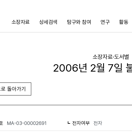
소장자료
상세검색
탐구와 참여
연구
활동
검색
소장자료·도서별
2006년 2월 7일
로 돌아가기
URL 복사
화면인쇄
호
MA-03-00002691
전자여부
전자