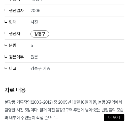
생산일자
2005
형태
사진
생산자
강홍구
분량
5
원본여부
원본
비고
강홍구 기증
자료 내용
불광동 기록작업(2003-2012) 중 2005년 10월 16일 가을, 불광3구역에서
촬영한 사진 5점이다. 철거 이전 불광3구역 주변에 남아 있는 빈집들의 모습
과 내부에 주민들이 직접 손으로...
더 보기