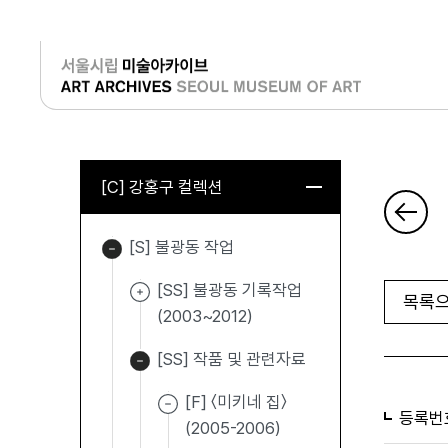
로그인
[C] 강홍구 컬렉션
[S] 불광동 작업
[SS] 불광동 기록작업
목록으
(2003~2012)
[SS] 작품 및 관련자료
[F] 〈미키네 집〉
등록번
(2005-2006)