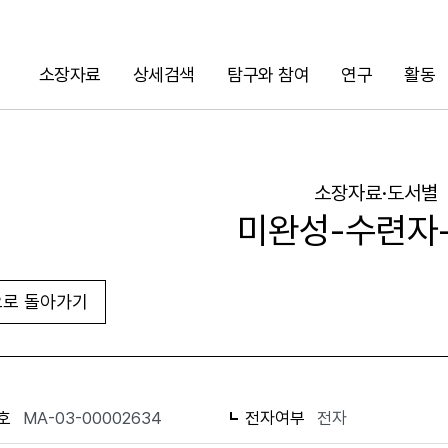
소장자료
상세검색
탐구와 참여
연구
활동
검색
소장자료·도서별
미완성-수련자
로 돌아가기
URL 복사
화면인쇄
호
MA-03-00002634
전자여부
전자