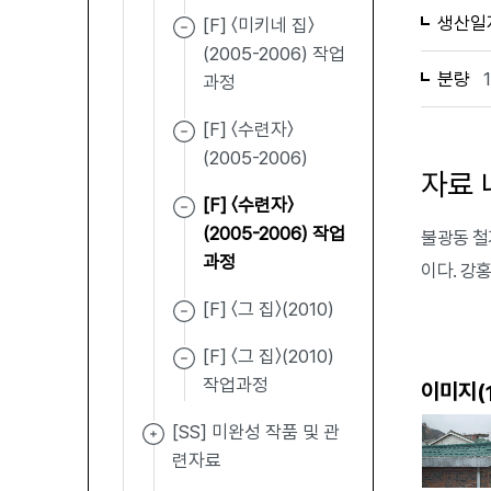
생산일
[F] 〈미키네 집〉
(2005-2006) 작업
분량
과정
[F] 〈수련자〉
(2005-2006)
자료 
[F] 〈수련자〉
(2005-2006) 작업
불광동 철
과정
이다. 강홍
[F] 〈그 집〉(2010)
[F] 〈그 집〉(2010)
작업과정
이미지(
[SS] 미완성 작품 및 관
련자료