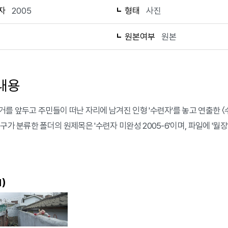
자
2005
형태
사진
1
원본여부
원본
내용
거를 앞두고 주민들이 떠난 자리에 남겨진 인형 '수련자'를 놓고 연출한 〈수
구가 분류한 폴더의 원제목은 '수련자 미완성 2005-6'이며, 파일에 '월
)
1