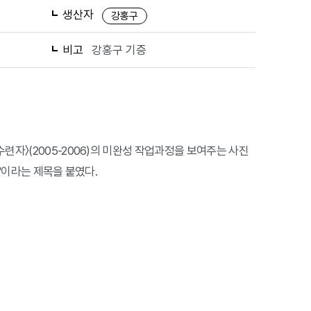
생산자
강홍구
비고
강홍구 기증
련자〉(2005-2006)의 미완성 작업과정을 보여주는 사진
장'이라는 제목을 붙였다.