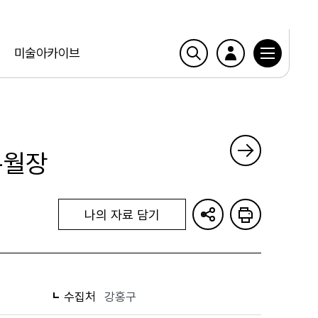
미술아카이브
-월장
나의 자료 담기
수집처
강홍구