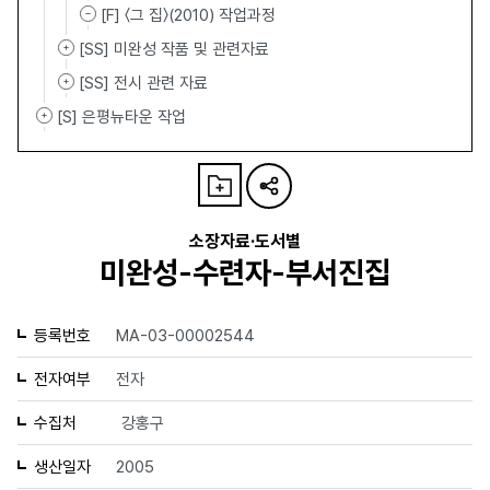
[F] 〈그 집〉(2010) 작업과정
[SS] 미완성 작품 및 관련자료
[SS] 전시 관련 자료
[S] 은평뉴타운 작업
소장자료·도서별
미완성-수련자-부서진집
등록번호
MA-03-00002544
전자여부
전자
수집처
강홍구
생산일자
2005