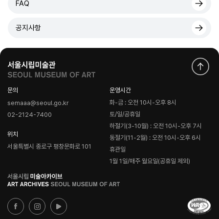
FAQ
공지사항
문의
운영시간
화-금 : 오전 10시-오후 8시
semaaa@seoul.go.kr
토/일/공휴일
02-2124-7400
하절기(3-10월) : 오전 10시-오후 7시
위치
동절기(11-2월) : 오전 10시-오후 6시
서울특별시 종로구 평창문화로 101
휴관일
1월 1일/매주 월요일(공휴일 제외)
로
고