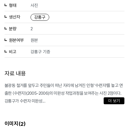
형태
사진
생산자
강홍구
분량
2
원본여부
원본
비고
강홍구 기증
자료 내용
불광동 철거를 앞두고 주민들이 떠난 자리에 남겨진 인형 '수련자'를 놓고 연
출한 〈수련자〉(2005-2006)의 미완성 작업과정을 보여주는 사진 2점이다.
강홍구가 수련자 미완성...
더 보기
이미지(
)
2