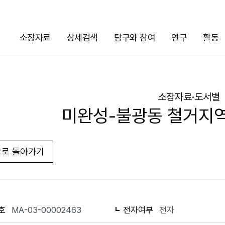
소장자료
상세검색
탐구와 참여
연구
활동
검색
소장자료·도서별
미완성-불광동 철거지역
로 돌아가기
URL 복사
화면인쇄
호
MA-03-00002463
전자여부
전자