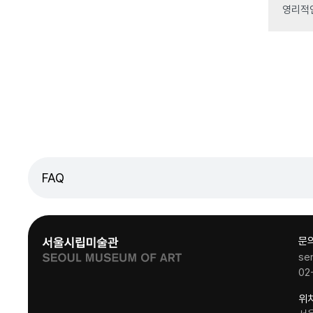
영리적
FAQ
문
se
02
위