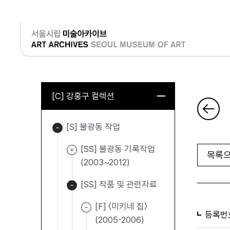
로그인
[C] 강홍구 컬렉션
[S] 불광동 작업
[SS] 불광동 기록작업
목록으
(2003~2012)
[SS] 작품 및 관련자료
[F] 〈미키네 집〉
등록번
(2005-2006)