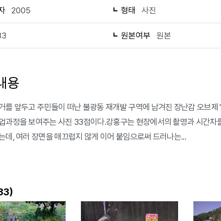
자
2005
형태
사진
33
원본여부
원본
내용
거를 앞두고 주민들이 떠난 불광동 재개발 구역에 남겨진 장난감 오브제 '미키
업과정을 보여주는 사진 33점이다.강홍구는 현장에서의 촬영과 시간차를
는데, 여러 장면을 매끄럽지 않게 이어 붙임으로써 드러나는...
)
33