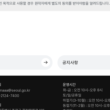
인 목적으로 사용할 경우 원작자에게 별도의 동의를 받아야함을 알려드립니다.
공지사항
의
운영시간
화-금 : 오전 10시-오후 8시
maaa@seoul.go.kr
토/일/공휴일
-2124-7400
하절기(3-10월) : 오전 10시-오
치
동절기(11-2월) : 오전 10시-오