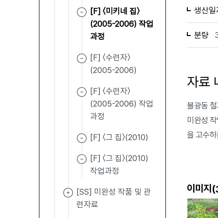
생산일
[F] 〈미키네 집〉
(2005-2006) 작업
분량
과정
[F] 〈수련자〉
(2005-2006)
자료 
[F] 〈수련자〉
(2005-2006) 작업
불광동 철
과정
미완성 작
을 고수하
[F] 〈그 집〉(2010)
[F] 〈그 집〉(2010)
작업과정
이미지(
[SS] 미완성 작품 및 관
련자료