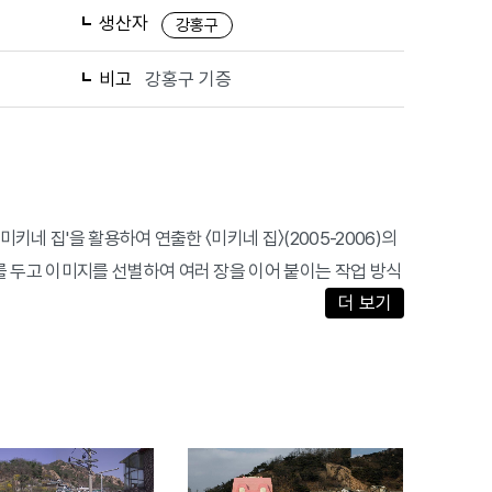
생산자
강홍구
비고
강홍구 기증
네 집'을 활용하여 연출한 〈미키네 집〉(2005-2006)의
 두고 이미지를 선별하여 여러 장을 이어 붙이는 작업 방식
더 보기