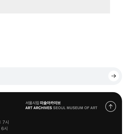
로
고
후 7시
후 6시