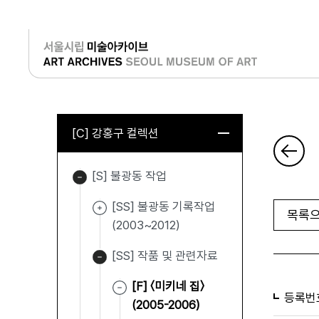
로그인
[C] 강홍구 컬렉션
[S] 불광동 작업
[SS] 불광동 기록작업
목록으
(2003~2012)
[SS] 작품 및 관련자료
[F] 〈미키네 집〉
등록번
(2005-2006)