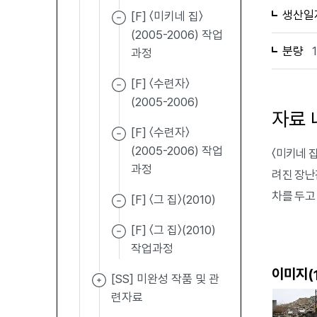
생산일
[F] 〈미키네 집〉
(2005-2006) 작업
분량
과정
[F] 〈수련자〉
(2005-2006)
자료 
[F] 〈수련자〉
(2005-2006) 작업
〈미키네 집
과정
려진 장난
차를 두고 
[F] 〈그 집〉(2010)
[F] 〈그 집〉(2010)
작업과정
이미지(
[SS] 미완성 작품 및 관
련자료