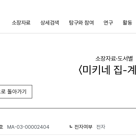
소장자료
상세검색
탐구와 참여
연구
활동
검색
소장자료·도서별
〈미키네 집-계
로 돌아가기
URL 복사
화면인쇄
호
MA-03-00002404
전자여부
전자