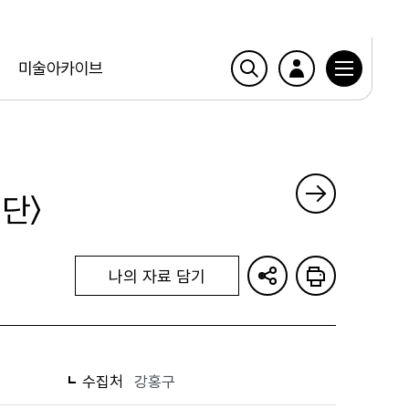
미술아카이브
단〉
나의 자료 담기
수집처
강홍구