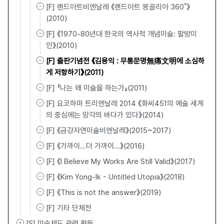
[F] 랜드아트비엔날레 《랜드아트 몽골리아 360˚》
(2010)
[F] 《1970-80년대 한국의 역사적 개념미술: 팔방미
인》(2010)
[F] 출판기념전 《김용익 : 무통문명無痛文明에 소심하
게 저항하기》(2011)
[F] 『나는 왜 미술을 하는가』(2011)
[F] 요코하마 트리엔날레 2014 《화씨451의 예술 세계
의 중심에는 망각의 바다가 있다》(2014)
[F] 《금강자연미술비엔날레》(2015~2017)
[F] 《가까이…더 가까이…》(2016)
[F] 《I Believe My Works Are Still Valid》(2017)
[F] 《Kim Yong-Ik - Untitled Utopia》(2018)
[F] 《This is not the answer》(2019)
[F] 기타 단체전
[S] 미술제도 관련 활동