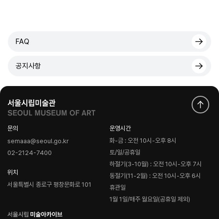
FAQ
공지사항
문의
운영시간
화-금 : 오전 10시-오후 8시
semaaa@seoul.go.kr
토/일/공휴일
02-2124-7400
하절기(3-10월) : 오전 10시-오후 7시
위치
동절기(11-2월) : 오전 10시-오후 6시
서울특별시 종로구 평창문화로 101
휴관일
1월 1일/매주 월요일(공휴일 제외)
로
고