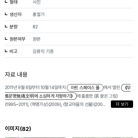
형태
사진
생산자
홍철기
분량
82
원본여부
원본
비고
김용익 기증
자료 내용
2011년 9월 6일부터 10월 14일까지
에서 열린
아트 스페이스 풀
《무
에 출품한 〈흙 묻은 그림〉
통문명無痛文明에 소심하게 저항하기》
(1995~2011), 〈혁명가상〉(2009), 〈향교마을의 선물〉(200...
더 보기
이미지(
)
82