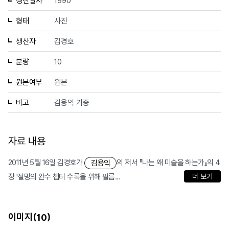
생산일자
1990
형태
사진
생산자
김경호
분량
10
원본여부
원본
비고
김용익 기증
자료 내용
2011년 5월 16일 김경호가
의 저서 『나는 왜 미술을 하는가』의 4
김용익
장 '절망의 완수 챕터 수록을 위해 필름...
더 보기
이미지(
)
10