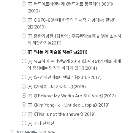
[F] 랜드아트비엔날레 《랜드아트 몽골리아 360˚》
(2010)
[F] 《1970-80년대 한국의 역사적 개념미술: 팔방미
인》(2010)
[F] 출판기념전 《김용익 : 무통문명無痛文明에 소심하
게 저항하기》(2011)
[F] 『나는 왜 미술을 하는가』(2011)
[F] 요코하마 트리엔날레 2014 《화씨451의 예술 세계
의 중심에는 망각의 바다가 있다》(2014)
[F] 《금강자연미술비엔날레》(2015~2017)
[F] 《가까이…더 가까이…》(2016)
[F] 《I Believe My Works Are Still Valid》(2017)
[F] 《Kim Yong-Ik - Untitled Utopia》(2018)
[F] 《This is not the answer》(2019)
[F] 기타 단체전
[S] 미술제도 관련 활동