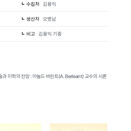
수집처
김용익
생산자
오병남
비고
김용익 기증
 미학의 전망 : 아놀드 버린트(A. Berleant) 교수의 시론