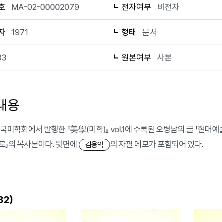
호
MA-02-00002079
전자여부
비전자
자
1971
형태
문서
33
원본여부
사본
내용
한국미학회에서 발행한 『美學(미학)』 vol.1에 수록된 오병남의 글 「현대예술과
로」의 복사본이다. 뒷면에
의 자필 메모가 포함되어 있다.
김용익
)
32