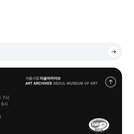
로
고
후 7시
후 6시
)