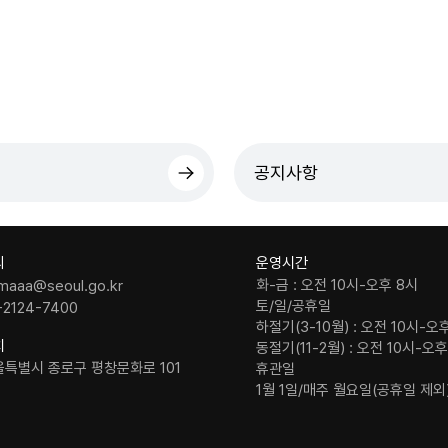
공지사항
의
운영시간
화-금 : 오전 10시-오후 8시
maaa@seoul.go.kr
토/일/공휴일
-2124-7400
하절기(3-10월) : 오전 10시-오
치
동절기(11-2월) : 오전 10시-오
울특별시 종로구 평창문화로 101
휴관일
1월 1일/매주 월요일(공휴일 제외