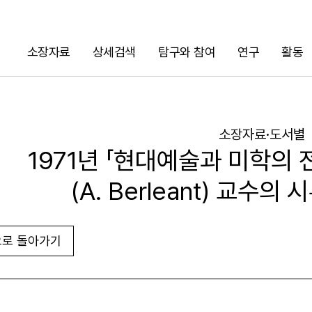
소장자료
상세검색
탐구와 참여
연구
활동
검색
소장자료·도서별
1971년 「현대예술과 미학의 
(A. Berleant) 교수의
로 돌아가기
URL 복사
화면인쇄