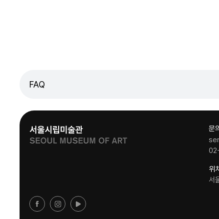
FAQ
문
se
02
위
서