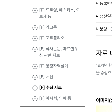
등록번
[F] 드로잉, 에스키스, 오
생산일
브제 등
[F] 기고문
분량
[F] 포트폴리오
[F] 석사논문, 마르셀 뒤
자료 
샹 관련 자료
1971년 
[F] 양평자택설계
을 중심으
[F] 서신
[F] 수집 자료
[F] 이력서, 약력 등
이미지(