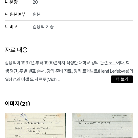
분량
20
원본여부
원본
비고
김용익 기증
자료 내용
김용익이 1997년 부터 1999년까지 작성한 대학교 강의 관련 노트이다. 학
생 명단, 주별 발표 순서, 강의 준비 자료, 앙리 르페브르(Henri Lefebvre)의
일상성과 미셸 드 세르토(Mich...
더 보기
이미지(
)
21