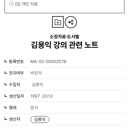
[S] 개인 자료
소장자료·도서별
김용익 강의 관련 노트
등록번호
MA-02-00002078
전자여부
비전자
수집처
김용익
생산일자
1997 .03.13
형태
문서
생산자
김용익