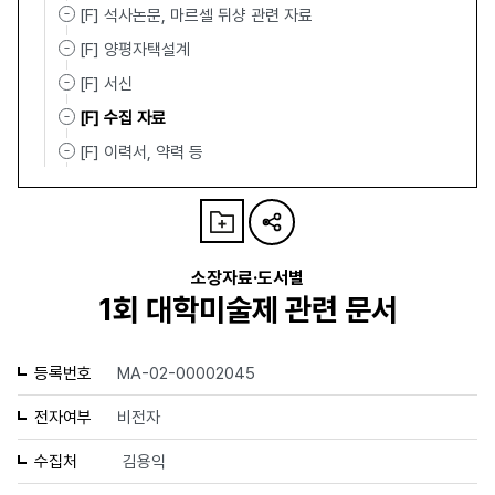
[F] 석사논문, 마르셀 뒤샹 관련 자료
[F] 양평자택설계
[F] 서신
[F] 수집 자료
[F] 이력서, 약력 등
소장자료·도서별
1회 대학미술제 관련 문서
등록번호
MA-02-00002045
전자여부
비전자
수집처
김용익