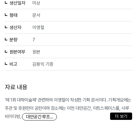
생산일자
미상
형태
문서
생산자
이영철
분량
7
원본여부
원본
비고
김용익 기증
자료 내용
'제 1회 대학미술제' 관련하여 이영철이 작성한 기획 문서이다. 기획개요에는
주관 및 후원란이 공란이며 장소에는 이천 대안공간, 아트스페이스풀, 사루
비아다방,
더 보기
대안공간 루프...