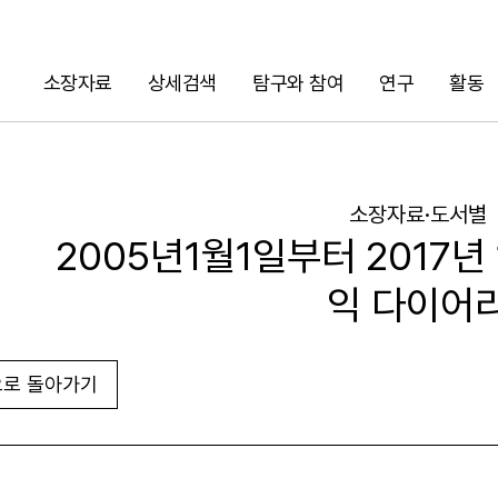
소장자료
상세검색
탐구와 참여
연구
활동
검색
소장자료·도서별
2005년1월1일부터 2017년
익 다이어
로 돌아가기
URL 복사
화면인쇄