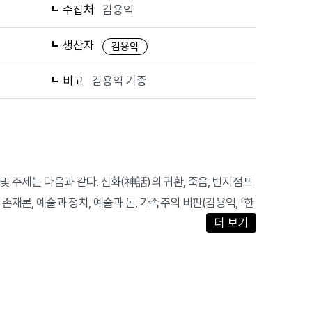
수집처
김용익
생산자
김용익
비고
김용익 기증
및 주제는 다음과 같다. 신화(神話)의 귀환, 죽음, 번지점프
이데거 존재론, 예술과 정치, 예술과 돈, 가족주의 비판(김용익, 「한
더 보기