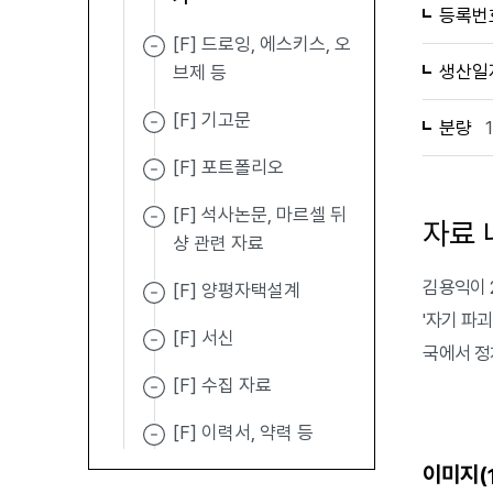
등록번
[F] 드로잉, 에스키스, 오
생산일
브제 등
[F] 기고문
분량
[F] 포트폴리오
[F] 석사논문, 마르셀 뒤
자료 
샹 관련 자료
김용익이 
[F] 양평자택설계
'자기 파괴
[F] 서신
국에서 정
[F] 수집 자료
[F] 이력서, 약력 등
이미지(