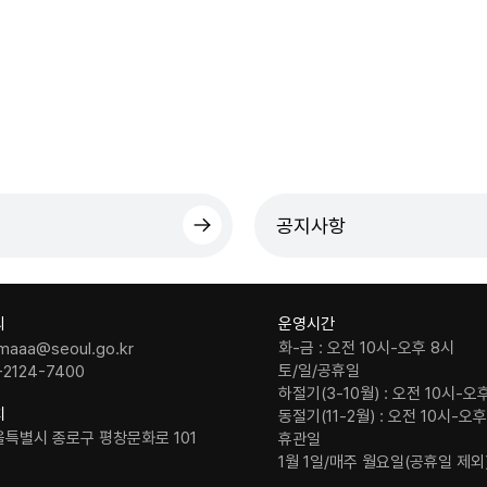
공지사항
의
운영시간
화-금 : 오전 10시-오후 8시
maaa@seoul.go.kr
토/일/공휴일
-2124-7400
하절기(3-10월) : 오전 10시-오
치
동절기(11-2월) : 오전 10시-오
울특별시 종로구 평창문화로 101
휴관일
1월 1일/매주 월요일(공휴일 제외