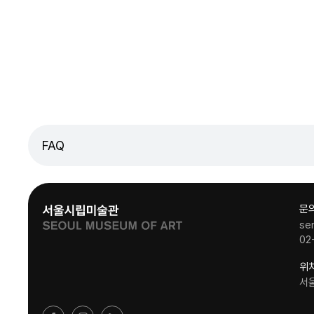
FAQ
문
se
02
위
서