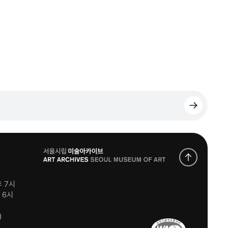
로
고
후 7시
후 6시
)