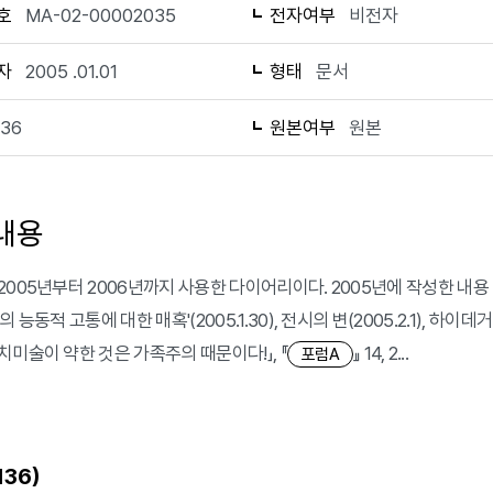
호
MA-02-00002035
전자여부
비전자
자
2005 .01.01
형태
문서
136
원본여부
원본
내용
2005년부터 2006년까지 사용한 다이어리이다. 2005년에 작성한 내용 
의 능동적 고통에 대한 매혹'(2005.1.30), 전시의 변(2005.2.1), 하
치미술이 약한 것은 가족주의 때문이다!」, 『
』 14, 2...
포럼A
)
136