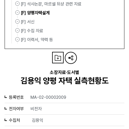
[F] 석사논문, 마르셀 뒤샹 관련 자료
[F] 양평자택설계
[F] 서신
[F] 수집 자료
[F] 이력서, 약력 등
소장자료·도서별
김용익 양평 자택 실측현황도
등록번호
MA-02-00002009
전자여부
비전자
수집처
김용익