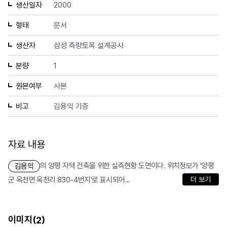
생산일자
2000
형태
문서
생산자
삼성 측량토목 설계공사
분량
1
원본여부
사본
비고
김용익 기증
자료 내용
의 양평 자택 건축을 위한 실측현황 도면이다. 위치정보가 '양평
김용익
군 옥천면 옥천리 830-4번지'로 표시되어...
더 보기
이미지(
)
2