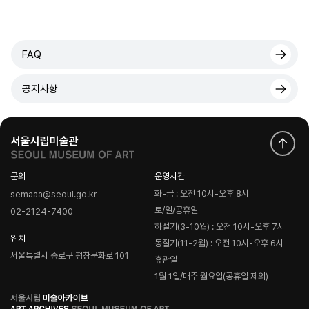
FAQ
공지사항
문의
운영시간
화-금 : 오전 10시-오후 8시
semaaa@seoul.go.kr
토/일/공휴일
02-2124-7400
하절기(3-10월) : 오전 10시-오후 7시
위치
동절기(11-2월) : 오전 10시-오후 6시
서울특별시 종로구 평창문화로 101
휴관일
1월 1일/매주 월요일(공휴일 제외)
로
고