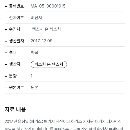
등록번호
MA-05-00001915
전자여부
비전자
수집처
텍스처 온 텍스처
생산일자
2017 .12.08
형태
박물
생산자
텍스처 온 텍스처
분량
1
원본여부
원본
자료 내용
2017년 윤정일 〈하기스〉 패키지 사진이다.하기스 기저귀 패키지 디자인 상
품으로 하기스의 아이덴티티를 보여주는 레드컬러와 함께 활기찬 브랜드의