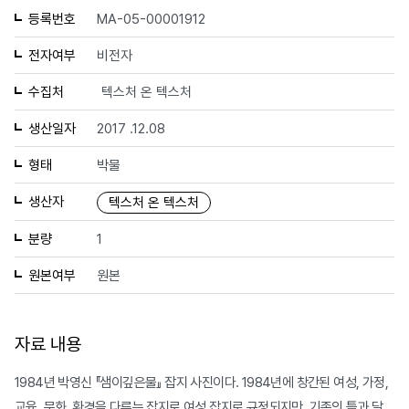
등록번호
MA-05-00001912
전자여부
비전자
수집처
텍스처 온 텍스처
생산일자
2017 .12.08
형태
박물
생산자
텍스처 온 텍스처
분량
1
원본여부
원본
자료 내용
1984년 박영신 『샘이깊은물』 잡지 사진이다. 1984년에 창간된 여성, 가정,
교육, 문화, 환경을 다루는 잡지로 여성 잡지로 규정되지만, 기존의 틀과 달