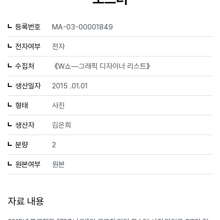
등록번호
MA-03-00001849
전자여부
전자
수집처
《W쇼—그래픽 디자이너 리스트》
생산일자
2015 .01.01
형태
사진
생산자
김은희
분량
2
원본여부
원본
자료 내용