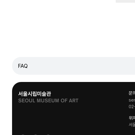
FAQ
문
se
02
위
서