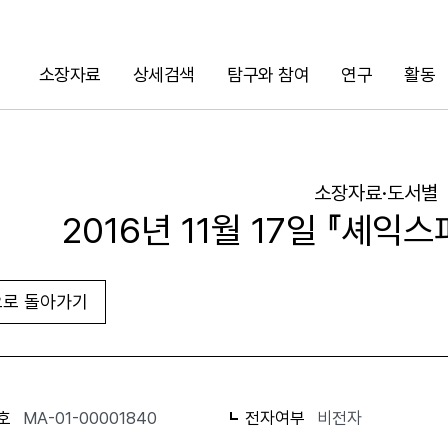
소장자료
상세검색
탐구와 참여
연구
활동
검색
소장자료·도서별
2016년 11월 17일 『셰익
로 돌아가기
URL 복사
화면인쇄
호
MA-01-00001840
전자여부
비전자