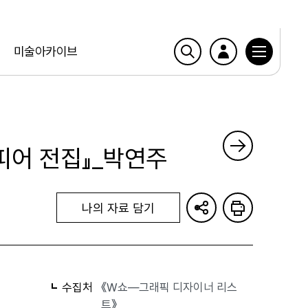
미술아카이브
스피어 전집』_박연주
나의 자료 담기
수집처
《W쇼—그래픽 디자이너 리스
트》