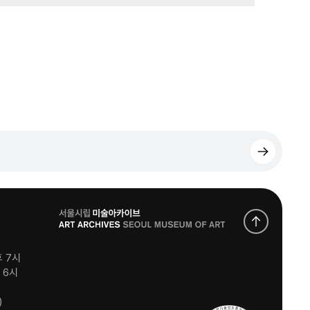
로
고
후 7시
후 6시
)