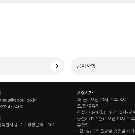
공지사항
의
운영시간
화-금 : 오전 10시-오후 8시
maaa@seoul.go.kr
토/일/공휴일
-2124-7400
하절기(3-10월) : 오전 10시-오
치
동절기(11-2월) : 오전 10시-오
울특별시 종로구 평창문화로 101
휴관일
1월 1일/매주 월요일(공휴일 제외